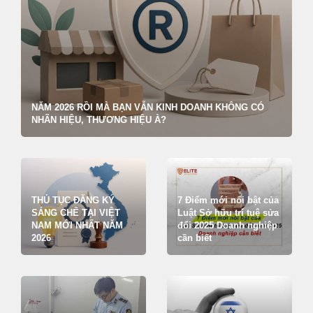
NĂM 2026 RỒI MÀ BẠN VẪN KINH DOANH KHÔNG CÓ
NHÃN HIỆU, THƯƠNG HIỆU À?
THỦ TỤC ĐĂNG KÝ
7 Điểm mới nổi bật của
SÁNG CHẾ TẠI VIỆT
Luật Sở hữu trí tuệ sửa
NAM MỚI NHẤT NĂM
đổi 2025 Doanh nghiệp
2026
cần biết