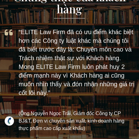
hàng
“ELITE Law Firm đã có ưu điểm khác biệt
Cách đây khoảng 1 năm, những người
“ELITE Law Firm đã có ưu điểm khác biệt
hơn các Công ty luật khác mà chúng tôi
sáng tạo hoạt động trong lĩnh vực
hơn các Công ty luật khác mà chúng tôi
đã biết trước đây là: Chuyên môn cao và
YouTube ở Việt Nam rất quan tâm đến 1
đã biết trước đây là: Chuyên môn cao và
Trách nhiệm thật sự với Khách hàng.
sự cố về Quyền sở hữu trí tuệ của kênh
Trách nhiệm thật sự với Khách hàng.
Mong ELITE Law Firm luôn phát huy 2
của Tam Mao TV. Và tôi cũng rất quan
Mong ELITE Law Firm luôn phát huy 2
điểm mạnh này vì Khách hàng ai cũng
tâm, theo dõi nhiều thông tin về vụ việc
điểm mạnh này vì Khách hàng ai cung
muốn nhìn thấy và đón nhận những giá trị
này. Thực sự thì tôi cũng chưa bao giờ
muốn nhìn thấy và đón nhận những giá trị
cốt lõi này.”
nghĩ đến vấn đề về Sở hữu trí tuệ, cũng
cốt lõi này.”
chưa bao giờ nghĩ đến cái tên kênh
YouTube sẽ bị người khác lấy để đăng ký
(Ông Nguyễn Ngọc Trải, Giám đốc Công ty CP
(Ông Nguyễn Ngọc Trải, Giám đốc Công ty CP
và “đánh cắp” bản quyền. Vụ việc này đã
BJ&T, Đơn vị chuyên sản xuất, kinh doanh hàng
BJ&T, Đơn vị chuyên sản xuất, kinh doanh hàng
làm tôi lo lắng về nguy cơ tên Kênh
thực phẩm cao cấp xuất khẩu)
thực phẩm cao cấp xuất khẩu)
Youtube của mình có thể bị bên thứ ba