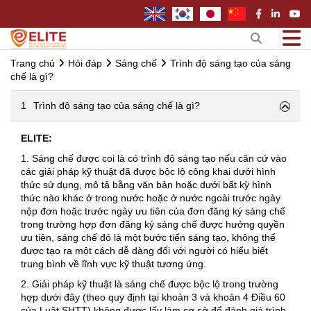
Trang chủ
Hỏi đáp
Sáng chế
Trình độ sáng tạo của sáng
chế là gì?
1
Trình độ sáng tạo của sáng chế là gì?
ELITE:
1. Sáng chế được coi là có trình độ sáng tạo nếu căn cứ vào
các giải pháp kỹ thuật đã được bộc lộ công khai dưới hình
thức sử dụng, mô tả bằng văn bản hoặc dưới bất kỳ hình
thức nào khác ở trong nước hoặc ở nước ngoài trước ngày
nộp đơn hoặc trước ngày ưu tiên của đơn đăng ký sáng chế
trong trường hợp đơn đăng ký sáng chế được hưởng quyền
ưu tiên, sáng chế đó là một bước tiến sáng tạo, không thể
được tạo ra một cách dễ dàng đối với người có hiểu biết
trung bình về lĩnh vực kỹ thuật tương ứng.
2. Giải pháp kỹ thuật là sáng chế được bộc lộ trong trường
hợp dưới đây (theo quy định tại khoản 3 và khoản 4 Điều 60
của Luật SHTT) không được lấy làm cơ sở để đánh giá trình