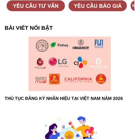
BÀI VIẾT NỔI BẬT
THỦ TỤC ĐĂNG KÝ NHÃN HIỆU TẠI VIỆT NAM NĂM 2026