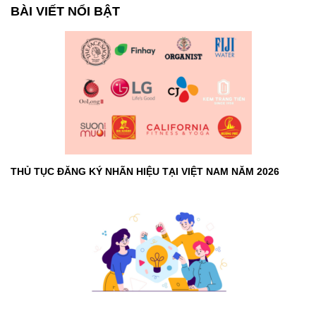
BÀI VIẾT NỔI BẬT
THỦ TỤC ĐĂNG KÝ NHÃN HIỆU TẠI VIỆT NAM NĂM 2026