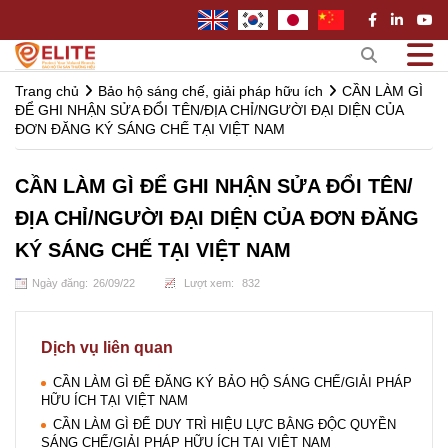
Trang chủ
Bảo hộ sáng chế, giải pháp hữu ích
CẦN LÀM GÌ
ĐỂ GHI NHẬN SỬA ĐỔI TÊN/ĐỊA CHỈ/NGƯỜI ĐẠI DIỆN CỦA
ĐƠN ĐĂNG KÝ SÁNG CHẾ TẠI VIỆT NAM
CẦN LÀM GÌ ĐỂ GHI NHẬN SỬA ĐỔI TÊN/
ĐỊA CHỈ/NGƯỜI ĐẠI DIỆN CỦA ĐƠN ĐĂNG
KÝ SÁNG CHẾ TẠI VIỆT NAM
Ngày đăng:
26
/
09
/
22
Lượt xem:
832
Dịch vụ liên quan
CẦN LÀM GÌ ĐỂ ĐĂNG KÝ BẢO HỘ SÁNG CHẾ/GIẢI PHÁP
HỮU ÍCH TẠI VIỆT NAM
CẦN LÀM GÌ ĐỂ DUY TRÌ HIỆU LỰC BẰNG ĐỘC QUYỀN
SÁNG CHẾ/GIẢI PHÁP HỮU ÍCH TẠI VIỆT NAM