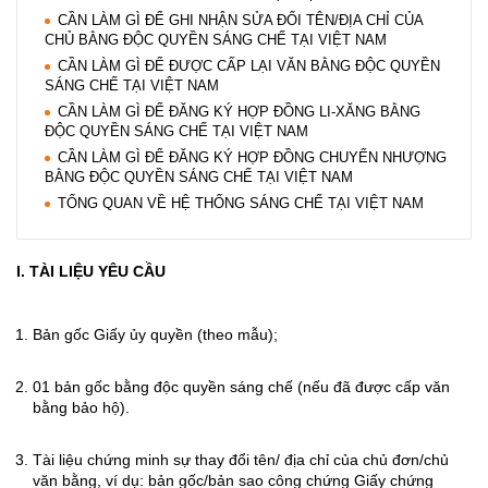
CẦN LÀM GÌ ĐỂ GHI NHẬN SỬA ĐỔI TÊN/ĐỊA CHỈ CỦA
CHỦ BẰNG ĐỘC QUYỀN SÁNG CHẾ TẠI VIỆT NAM
CẦN LÀM GÌ ĐỂ ĐƯỢC CẤP LẠI VĂN BẰNG ĐỘC QUYỀN
SÁNG CHẾ TẠI VIỆT NAM
CẦN LÀM GÌ ĐỂ ĐĂNG KÝ HỢP ĐỒNG LI-XĂNG BẰNG
ĐỘC QUYỀN SÁNG CHẾ TẠI VIỆT NAM
CẦN LÀM GÌ ĐỂ ĐĂNG KÝ HỢP ĐỒNG CHUYỂN NHƯỢNG
BẰNG ĐỘC QUYỀN SÁNG CHẾ TẠI VIỆT NAM
TỔNG QUAN VỀ HỆ THỐNG SÁNG CHẾ TẠI VIỆT NAM
I. TÀI LIỆU YÊU CẦU
Bản gốc Giấy ủy quyền (theo mẫu);
01 bản gốc bằng độc quyền sáng chế (nếu đã được cấp văn
bằng bảo hộ).
Tài liệu chứng minh sự thay đổi tên/ địa chỉ của chủ đơn/chủ
văn bằng, ví dụ: bản gốc/bản sao công chứng Giấy chứng