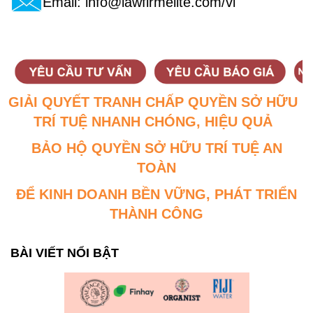
Email:
info@lawfirmelite.com/vi
GIẢI QUYẾT TRANH CHẤP QUYỀN SỞ HỮU
TRÍ TUỆ NHANH CHÓNG, HIỆU QUẢ
BẢO HỘ QUYỀN SỞ HỮU TRÍ TUỆ AN
TOÀN
ĐỂ KINH DOANH BỀN VỮNG, PHÁT TRIỂN
THÀNH CÔNG
BÀI VIẾT NỔI BẬT