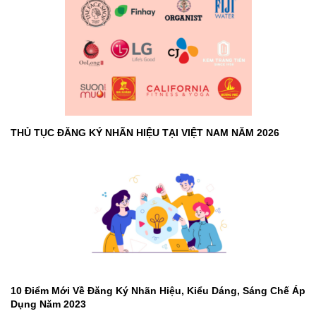
THỦ TỤC ĐĂNG KÝ NHÃN HIỆU TẠI VIỆT NAM NĂM 2026
10 Điểm Mới Về Đăng Ký Nhãn Hiệu, Kiểu Dáng, Sáng Chế Áp
Dụng Năm 2023